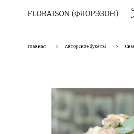
К
FLORAISON (ФЛОРЭЗОН)
+
Главная
Авторские букеты
Сва