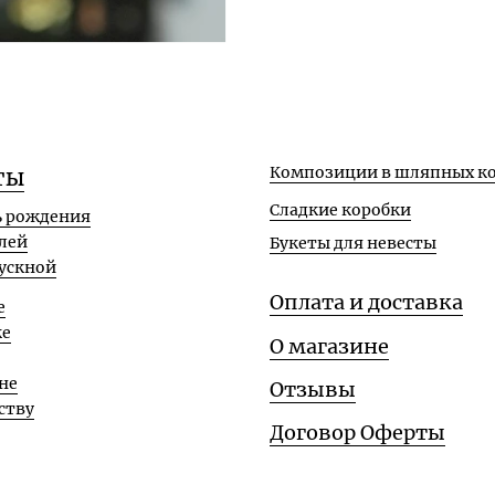
Композиции в шляпных ко
ты
Сладкие коробки
ь рождения
лей
Букеты для невесты
ускной
Оплата и доставка
е
ке
О магазине
не
Отзывы
ству
Договор Оферты