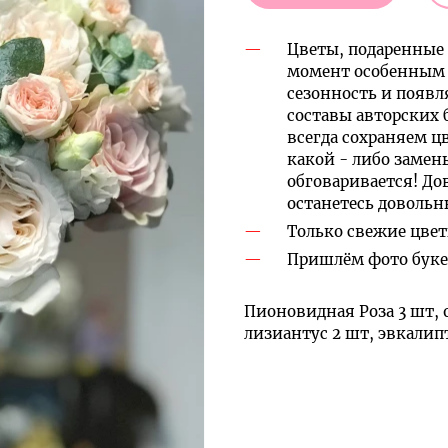
Цветы, подаренные 
момент особенным 
сезонность и появл
составы авторских 
всегда сохраняем ц
какой - либо замен
обговаривается! До
останетесь доволь
Только свежие цвет
Пришлём фото букет
Пионовидная Роза 3 шт, о
лизиантус 2 шт, эвкалипт