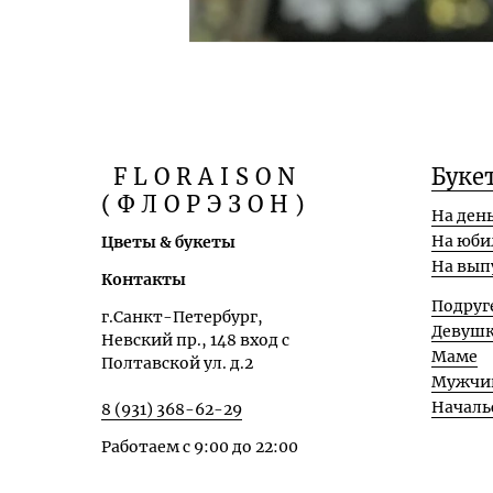
FLORAISON
Буке
(ФЛОРЭЗОН)
На ден
На юби
Цветы & букеты
На вып
Контакты
Подруг
г.Санкт-Петербург,
Девуш
Невский пр., 148 вход с
Маме
Полтавской ул. д.2
Мужчи
Началь
8 (931) 368-62-29
Работаем с 9:00 до 22:00