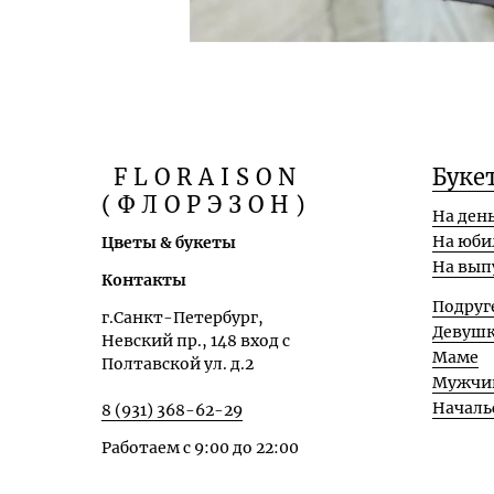
FLORAISON
Буке
(ФЛОРЭЗОН)
На ден
На юби
Цветы & букеты
На вып
Контакты
Подруг
г.Санкт-Петербург,
Девуш
Невский пр., 148 вход с
Маме
Полтавской ул. д.2
Мужчи
Началь
8 (931) 368-62-29
Работаем с 9:00 до 22:00