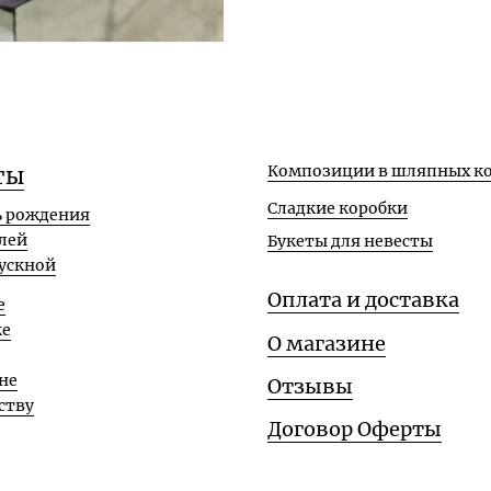
Композиции в шляпных ко
ты
Сладкие коробки
ь рождения
лей
Букеты для невесты
ускной
Оплата и доставка
е
ке
О магазине
не
Отзывы
ству
Договор Оферты