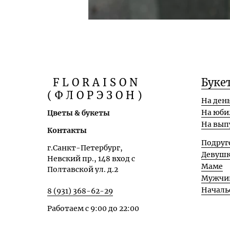
FLORAISON
Буке
(ФЛОРЭЗОН)
На ден
На юби
Цветы & букеты
На вып
Контакты
Подруг
г.Санкт-Петербург,
Девуш
Невский пр., 148 вход с
Маме
Полтавской ул. д.2
Мужчи
Началь
8 (931) 368-62-29
Работаем с 9:00 до 22:00