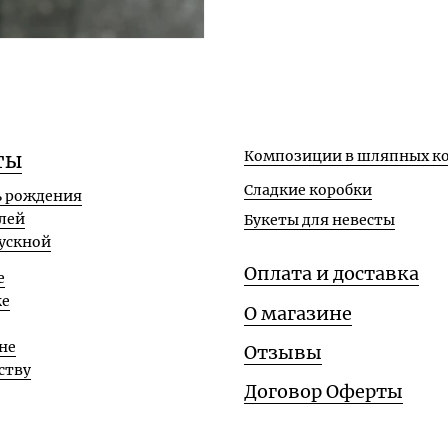
Композиции в шляпных ко
ты
Сладкие коробки
ь рождения
лей
Букеты для невесты
ускной
Оплата и доставка
е
ке
О магазине
не
Отзывы
ству
Договор Оферты