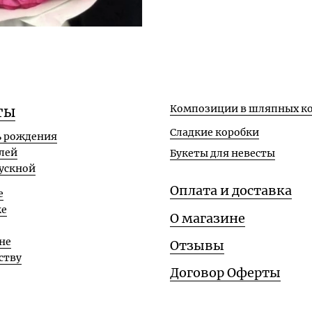
Композиции в шляпных ко
ты
Сладкие коробки
ь рождения
лей
Букеты для невесты
ускной
Оплата и доставка
е
ке
О магазине
не
Отзывы
ству
Договор Оферты