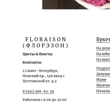
FLORAISON
Буке
(ФЛОРЭЗОН)
На ден
На юби
Цветы & букеты
На вып
Контакты
Подруг
г.Санкт-Петербург,
Девуш
Невский пр., 148 вход с
Маме
Полтавской ул. д.2
Мужчи
Началь
8 (931) 368-62-29
Работаем с 9:00 до 22:00