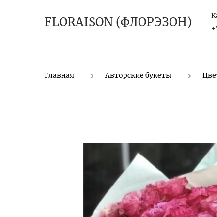
К
FLORAISON (ФЛОРЭЗОН)
+
Главная
Авторские букеты
Цве