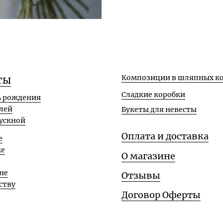
Композиции в шляпных ко
ты
Сладкие коробки
ь рождения
лей
Букеты для невесты
ускной
Оплата и доставка
е
ке
О магазине
не
Отзывы
ству
Договор Оферты