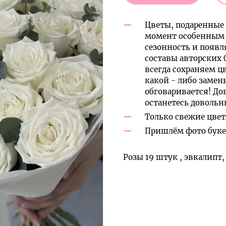
Цветы, подаренные 
момент особенным 
сезонность и появл
составы авторских 
всегда сохраняем ц
какой - либо замен
обговаривается! До
останетесь доволь
Только свежие цвет
Пришлём фото букет
Розы 19 штук , эвкалипт,