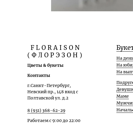
FLORAISON
Буке
(ФЛОРЭЗОН)
На ден
На юби
Цветы & букеты
На вып
Контакты
Подруг
г.Санкт-Петербург,
Девуш
Невский пр., 148 вход с
Маме
Полтавской ул. д.2
Мужчи
Началь
8 (931) 368-62-29
Работаем с 9:00 до 22:00