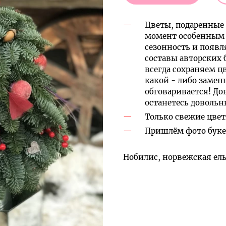
Цветы, подаренные 
момент особенным 
сезонность и появл
составы авторских 
всегда сохраняем ц
какой - либо замен
обговаривается! До
останетесь доволь
Только свежие цвет
Пришлём фото букет
Нобилис, норвежская ель