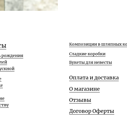
Композиции в шляпных ко
ты
Сладкие коробки
ь рождения
лей
Букеты для невесты
ускной
Оплата и доставка
е
ке
О магазине
не
Отзывы
ству
Договор Оферты