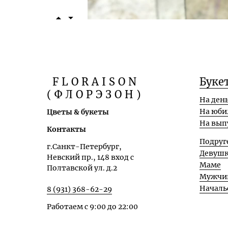
FLORAISON
Буке
(ФЛОРЭЗОН)
На ден
На юби
Цветы & букеты
На вып
Контакты
Подруг
г.Санкт-Петербург,
Девуш
Невский пр., 148 вход с
Маме
Полтавской ул. д.2
Мужчи
Началь
8 (931) 368-62-29
Работаем с 9:00 до 22:00