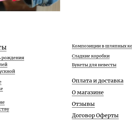
Композиции в шляпных ко
ты
Сладкие коробки
ь рождения
лей
Букеты для невесты
ускной
Оплата и доставка
е
ке
О магазине
не
Отзывы
ству
Договор Оферты