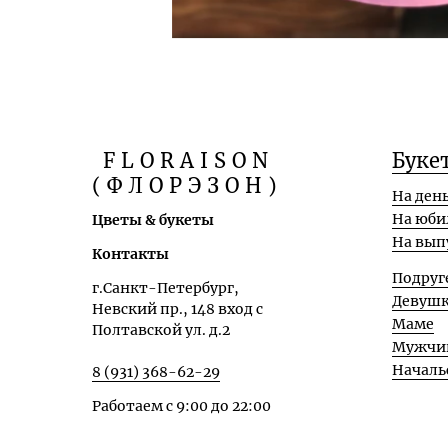
FLORAISON
Буке
(ФЛОРЭЗОН)
На ден
На юби
Цветы & букеты
На вып
Контакты
Подруг
г.Санкт-Петербург,
Девуш
Невский пр., 148 вход с
Маме
Полтавской ул. д.2
Мужчи
Началь
8 (931) 368-62-29
Работаем с 9:00 до 22:00