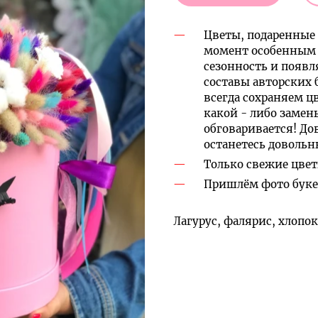
Цветы, подаренные 
момент особенным 
сезонность и появл
составы авторских 
всегда сохраняем ц
какой - либо замен
обговаривается! До
останетесь доволь
Только свежие цвет
Пришлём фото букет
Лагурус, фалярис, хлопо