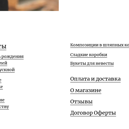
Композиции в шляпных ко
ты
Сладкие коробки
ь рождения
лей
Букеты для невесты
ускной
Оплата и доставка
е
ке
О магазине
не
Отзывы
ству
Договор Оферты