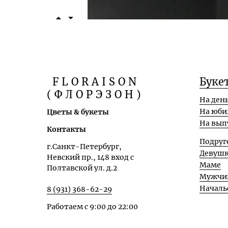
FLORAISON
Буке
(ФЛОРЭЗОН)
На ден
На юби
Цветы & букеты
На вып
Контакты
Подруг
г.Санкт-Петербург,
Девуш
Невский пр., 148 вход с
Маме
Полтавской ул. д.2
Мужчи
Началь
8 (931) 368-62-29
Работаем с 9:00 до 22:00