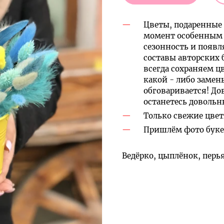
Цветы, подаренные 
момент особенным 
сезонность и появл
составы авторских 
всегда сохраняем ц
какой - либо замен
обговаривается! До
останетесь доволь
Только свежие цвет
Пришлём фото букет
Ведёрко, цыплёнок, перья